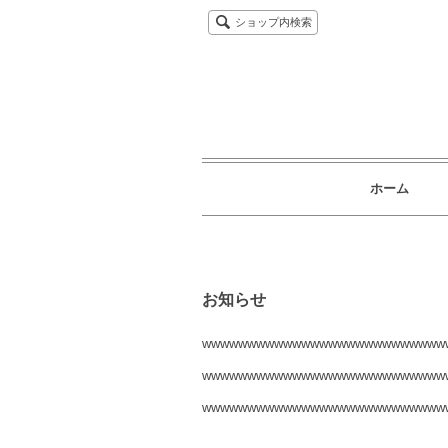
ショップ内検索
ホーム
お知らせ
wwwwwwwwwwwwwwwwwwwwwwwwwww
wwwwwwwwwwwwwwwwwwwwwwwwwww
wwwwwwwwwwwwwwwwwwwwwwwwwww