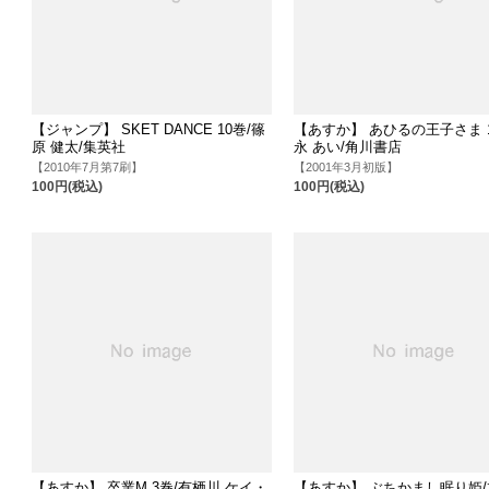
【ジャンプ】 SKET DANCE 10巻/篠
【あすか】 あひるの王子さま 
原 健太/集英社
永 あい/角川書店
【2010年7月第7刷】
【2001年3月初版】
100円(税込)
100円(税込)
【あすか】 卒業M 3巻/有栖川 ケイ・
【あすか】 ぶちかまし眠り姫/